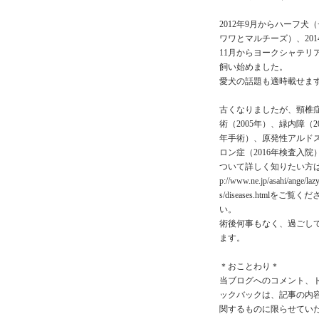
2012年9月からハーフ犬（
ワワとマルチーズ）、201
11月からヨークシャテリ
飼い始めました。
愛犬の話題も適時載せま
古くなりましたが、頸椎
術（2005年）、緑内障（20
年手術）、原発性アルド
ロン症（2016年検査入院
ついて詳しく知りたい方はh
p://www.ne.jp/asahi/ange/laz
s/diseases.htmlをご覧くだ
い。
術後何事もなく、過ごし
ます。
＊おことわり＊
当ブログへのコメント、
ックバックは、記事の内
関するものに限らせてい