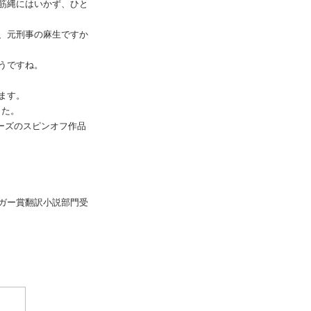
筋縄にはいかず、ひと
、元刑事の麻生ですか
うですね。
ます。
した。
リーズのスピンオフ作品
ガー賞翻訳小説部門受