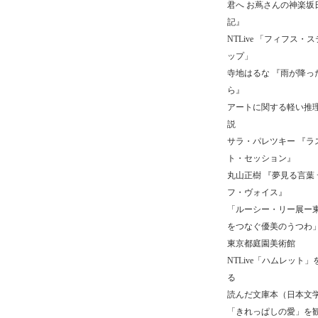
君へ お蔦さんの神楽坂
記』
NTLive 「フィフス・ス
ップ」
寺地はるな 『雨が降っ
ら』
アートに関する軽い推
説
サラ・パレツキー 『ラ
ト・セッション』
丸山正樹 『夢見る言葉 
フ・ヴォイス』
「ルーシー・リー展ー
をつなぐ優美のうつわ
東京都庭園美術館
NTLive「ハムレット」
る
読んだ文庫本（日本文
「きれっぱしの愛」を