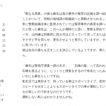
キ）
『聖なる黒夜』の後も麻生は昔の事件の冤罪の証拠を調べ続
ことがバレて、所轄の地域課の制服組へと異動させられるこ
常に警察組織全体に監視されていては冤罪事件の真実を調べ
土
だと悟った麻生は、このへんが潮時だと思い、警察を辞めて
01
一方、山内練は刑務所に四カ月ほど入っていて戻ってきたば
08
ヤクザと手を切らせ、更生させようと努力していますが、そ
15
に気づいています。
22
彼は自分の過ちを正すことを決心しているようですが、果た
29
ら。
「麻生は警視庁捜査一課の天才」、「石橋の龍」って言われ
石橋を渡るように、じっくりと捜査をするので有名だったみ
いかにも麻生らしいですね。
の覚
私生活では車好きで、持っている車はスポーツタイプ。意外
で
スピードを出すことよりもスポーツタイプの車が運転してい
セが楽しいので好きなのだそうです。
タバ
運転しない私にはわかりませんがね。
ます