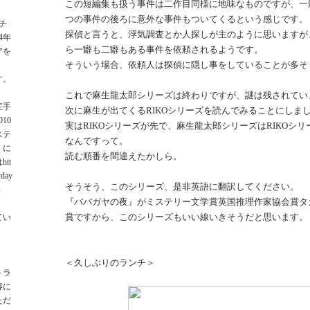
この短編集も扱う事件は二作目同様に地味なものですが、一
つの事件の後ろに意外な事件もついてくるという感じです。
チ
探偵と言うと、浮気調査とか人探しが主のように思いますが
4年
ら一癖も二癖もある事件を依頼されるようです。
アを
そういう場合、依頼人は探偵に隠し事をしていることが多そ
す。
これで麻生龍太郎シリーズは終わりですが、謎は残されてい
症手
次に麻生が出てくるRIKOシリーズを読んでみることにしま
10
実はRIKOシリーズが先で、麻生龍太郎シリーズはRIKOシ
ステ
なんですって。
）に
読む順番を間違えたかしら。
tt
yday
そうそう、このシリーズ、是非英語に翻訳してください。
さ
『ババガヤの夜』がミステリー文学賞英国推理作家協会賞タ
賞ですから、このシリーズもいい線いきそうだと思います。
てい
＜久しぶりのランチ＞
トラ
容に
ただ