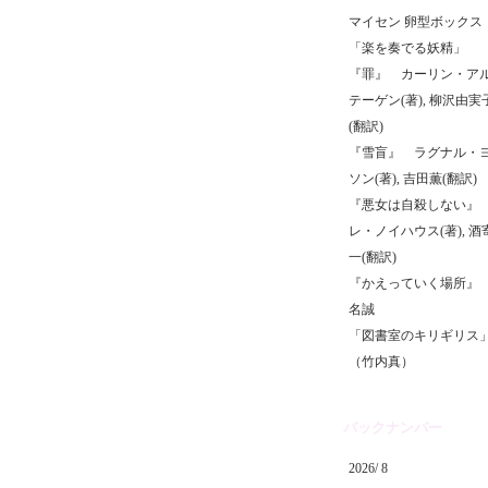
マイセン 卵型ボックス
「楽を奏でる妖精」
『罪』 カーリン・ア
テーゲン(著), 柳沢由実
(翻訳)
『雪盲』 ラグナル・
ソン(著), 吉田薫(翻訳)
『悪女は自殺しない』
レ・ノイハウス(著), 酒
一(翻訳)
『かえっていく場所』
名誠
「図書室のキリギリス
（竹内真）
バックナンバー
2026/ 8