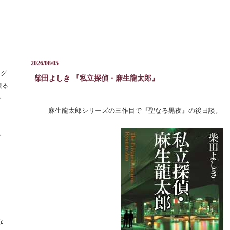
2026/08/05
 グ
柴田よしき 『私立探偵・麻生龍太郎』
―
観る
・
麻生龍太郎シリーズの三作目で『聖なる黒夜』の後日談。
・
な