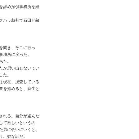
を辞め探偵事務所を経
クハラ裁判で石田と敵
を聞き、そこに行っ
事務所に戻った。
来た。
たか思い出せないでい
した。
は現在、捜査している
査を始めると、麻生と
される。自分が盗んだ
して欲しいというの
た男に会いにいくと、
う。妙な話だ。