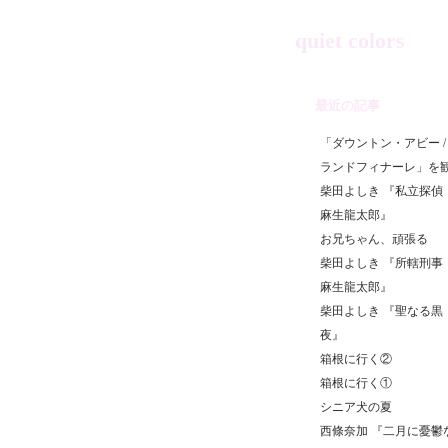
quiet colors
最近の記事
「ダウントン・アビー /
ランドフィナーレ」を
柴田よしき 『私立探偵
麻生龍太郎』
お兄ちゃん、頑張る
柴田よしき 『所轄刑事
麻生龍太郎』
柴田よしき 『聖なる黒
夜』
箱根に行く②
箱根に行く①
シニア犬の夏
西條奈加 『二月に憂鬱