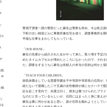
日
テ
た
警視庁捜査一課の警部だった麻生は警察を辞め、今は私立探
下町の古い雑居ビルに事務所兼住宅を借り、調査事務所を開
理小
半端な仕事をまわしてもらっている。
ス
「OUR HOUSE」
麻生の先輩から紹介された女がやって来た。取り壊す予定の
デ
めたタイムカプセルが埋めたところになかったので、それを
だ。調査をするうちに麻生は依頼人の本当の目的は何かと疑
東西
「TEACH YOUR CHILDREN」
」＠
病気休職をしている慧愛学園女子中等部中等部長の石田が、
経たないで退職した二十五歳の女性教師が彼にセクハラで慰
を観
訟を起こす意向で、弁護士曰く、彼女は傷つけられたプライ
なのだと言っているらしいが、石田にはまったく身に覚えが
学）
麻生は裏に何かがあると思い、誰が石田を陥れようとしてい
観る
由を探ると言う依頼を受ける。