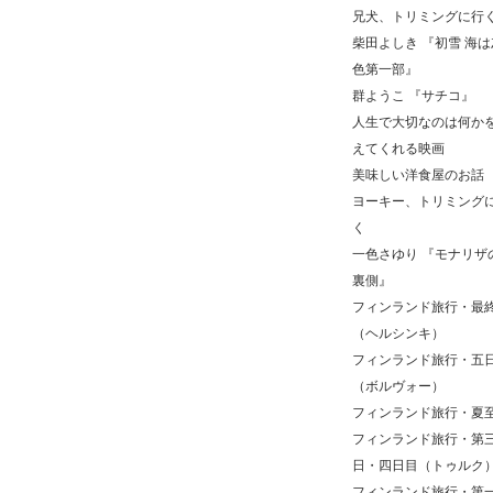
兄犬、トリミングに行
柴田よしき 『初雪 海は
色第一部』
群ようこ 『サチコ』
人生で大切なのは何か
えてくれる映画
美味しい洋食屋のお話
ヨーキー、トリミング
く
一色さゆり 『モナリザ
裏側』
フィンランド旅行・最
（ヘルシンキ）
フィンランド旅行・五
（ボルヴォー）
フィンランド旅行・夏
フィンランド旅行・第
日・四日目（トゥルク
フィンランド旅行・第