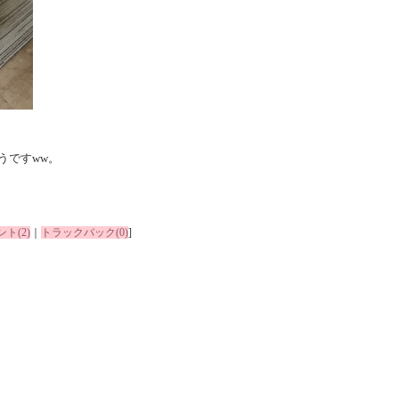
うですww。
ト(2)
｜
トラックバック(0)
]