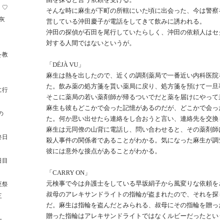
く♡
そんな時に麻生が下町の所轄にいた頃に出会った、今は警察
灰
営している沖田慶子が電話をしてきて飲みに誘われる。
沖田の探偵が石田を尾行していたらしく、沖田の依頼人はセ
対する人間ではないというが。
を教
「DÉJÀ VU」
麻生は熱を出したので、近くの調剤薬局で一番近い内科医院
た。飲み薬の処方箋を貰い薬局に戻り、処方箋を預けて一旦
に行
そこに薬局の若い薬剤師が帰るついでだと薬を届けにやって
麻生も彼もどこかで会った記憶があるのだが、どこかで会っ
の
た。何か思い出せたら連絡をし合おうと言い、連絡先を交換
麻生は元同僚の山背に電話し、問い合わせると、その薬剤師
終日
殺人事件の関係者であることがわかる。気になった麻生が調
彼には意外な接点があることがわかる。
日目
「CARRY ON」
元検事で今は弁護士をしている早坂絹子から風変りな依頼を
至祭
叔母のアレキサンドライトの指輪が盗まれたので、それを探
三
だ。麻生は指輪を盗んだとみられる、叔母にその指輪を贈っ
）
贈った指輪はアレキサンドライトではなくルビーだったとい
一