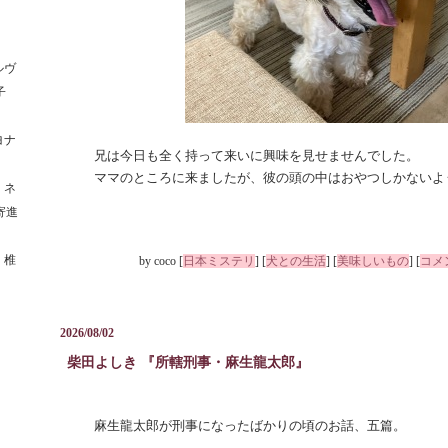
ルヴ
子
ヨナ
兄は今日も全く持って来いに興味を見せませんでした。
ママのところに来ましたが、彼の頭の中はおやつしかないよ
 ネ
寄進
 椎
by
coco
[
日本ミステリ
]
[
犬との生活
]
[
美味しいもの
]
[
コメン
」
2026/08/02
柴田よしき 『所轄刑事・麻生龍太郎』
―
麻生龍太郎が刑事になったばかりの頃のお話、五篇。