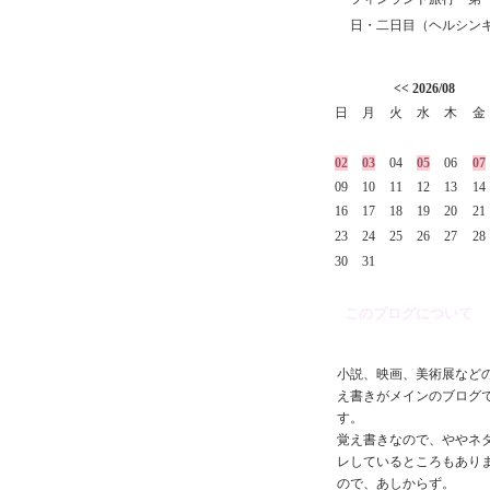
日・二日目（ヘルシン
<<
2026/08
日
月
火
水
木
金
02
03
04
05
06
07
09
10
11
12
13
14
16
17
18
19
20
21
23
24
25
26
27
28
30
31
このブログについて
小説、映画、美術展など
え書きがメインのブログ
す。
覚え書きなので、ややネ
レしているところもあり
ので、あしからず。